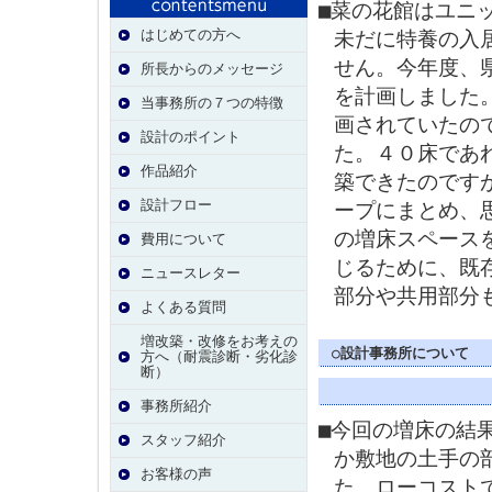
■菜の花館はユニ
未だに特養の入
はじめての方へ
せん。今年度、
所長からのメッセージ
を計画しました
当事務所の７つの特徴
画されていたの
設計のポイント
た。４０床であ
作品紹介
築できたのです
設計フロー
ープにまとめ、
の増床スペース
費用について
じるために、既
ニュースレター
部分や共用部分
よくある質問
増改築・改修をお考えの
○設計事務所について
方へ（耐震診断・劣化診
断）
事務所紹介
■今回の増床の結
スタッフ紹介
か敷地の土手の
お客様の声
た。ローコスト