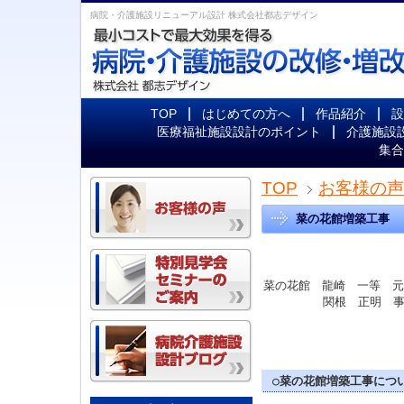
病院・介護施設リニューアル設計 株式会社都志デザイン
TOP
はじめての方へ
作品紹介
設
医療福祉施設設計のポイント
介護施設
集合
TOP
お客様の声
菜の花館増築工事
菜の花館 龍崎 一等 元
関根 正明 事
○菜の花館増築工事につ