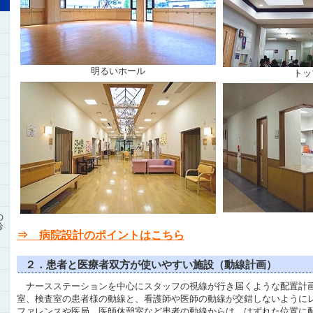
明るいホール
トッ
の
診
⇒ 病院設計のポイントはこちら
２．患者と医療者双方が使いやすい施設（動線計画）
ナースステーションを中心にスタッフの視線が行き届くような配置計
室、検査室の患者様の動線と、看護師や医師の動線が交錯しないように
ファレンスや医局、医師休憩室など患者の動線からは、はずれた位置に