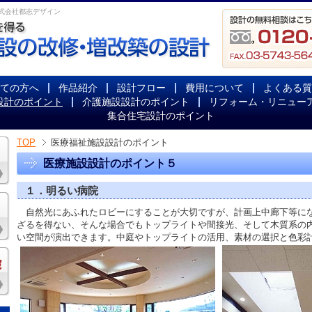
式会社都志デザイン
ての方へ
作品紹介
設計フロー
費用について
よくある質
設計のポイント
介護施設設計のポイント
リフォーム・リニュー
集合住宅設計のポイント
TOP
医療福祉施設設計のポイント
医療施設設計のポイント５
１．明るい病院
自然光にあふれたロビーにすることが大切ですが、計画上中廊下等に
ざるを得ない、そんな場合でもトップライトや間接光、そして木質系の
い空間が演出できます。中庭やトップライトの活用、素材の選択と色彩