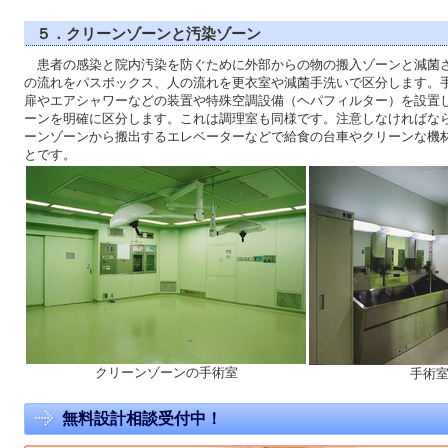
５．クリーンゾーンと汚染ゾーン
患者の感染と院内汚染を防ぐために外部からの物の搬入ゾーンと減菌
の流れをパスボックス、人の流れを更衣室や減菌手洗いで区分します。
扉やエアシャワーなどの装置や特殊空調設備（ヘパフィルター）を設置
ーンを明確に区分します。これは調理室も同様です。注意しなければな
ーンゾーンから搬出するエレベーターなどで給食の台車やクリーンな機
とです。
クリーンゾーンの手術室
手術
無料設計相談受付中！