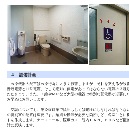
４．設備計画
医療機器の配置は医療行為に大きく影響しますが、それを支えるが設
普通電源と非常電源、そして絶対に停電があってはならない電源の３種
ただきます。また、Ｘ線やＭＲなど大型の機器は特別な配電盤が必要に
お早めにお願いします。
空調についても、感染症対策で陰圧もしくは陽圧にしなければならな
の特別室の配置は重要です。給湯や換気が必要な箇所など、各室ごとに
トを作成します。ナースコール、医療ガス、院内ＬＡＮ、ＰＨＳなど配
計に反映します。